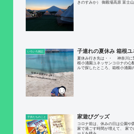
きのすみか） 御殿場高原 富士山の
子連れの夏休み 箱根ユ
いろいろ雑記
夏休み行き先は・・ 神奈川に
根小涌園ユネッサンコロナの心
ルで探したところ、箱根小涌園の
家遊びグッズ
子供たちのこと
コロナ前は、休みの日は公園や図
家で過ごす時間が増えて、 家で
ードを積み...