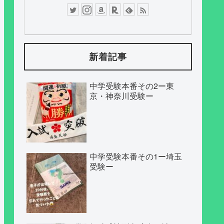
新着記事
中学受験本番その2ー東
京・神奈川受験ー
中学受験本番その1ー埼玉
受験ー