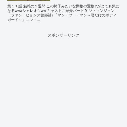
第１１話 魅惑の１週間 この椅子みたいな動物の置物↑がとても気に
なるwwwシャレオツww キャストご紹介パート９ ソ・ソンジョン
（ファン・ヒョンス警部補) 「マン・ツー・マン～君だけのボディ
ガード～」ユン・...
スポンサーリンク