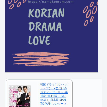
韓国ドラマ/ マン・ツ
ー・マン 〜君だけの
ボディーガード〜 -第
1話〜第11話- (DVD-
BOX 1) 日本盤 MAN
TO MAN マンツーマ