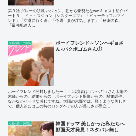
第３話 グレーの領域 ハジュン、朝から豪勢だなww キャスト紹介パ
ート３ イェ・スジョン（シスターエマ） 「ビューティフルマイ
ンド」「空港に行く道」「今週、妻が浮気します」「秘密の森」
「最強配達人...
ボーイフレンド～ソンヘギョさ
今週の韓ドラ日誌
ん×パクボゴムさん①
ボーイフレンド開封しましたー！！ 出演者はソンヘギョさん太陽の
末裔からの、結婚からの、ボーイフレンド撮影からの、離婚調停。
なかなかハードな感じですね。太陽の末裔では、輝くような美しさ
で、個人的にはこの時のロングヘアの方が美しさが際立...
韓国ドラマ 美しかった私たちへ
今週の韓ドラ日誌
顔面天才発見！ネタバレ無し