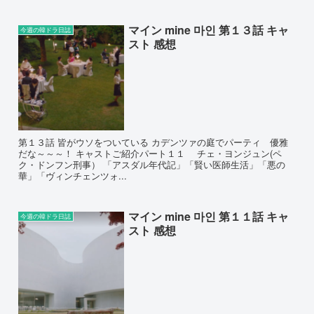
マイン mine 마인 第１３話 キャ
今週の韓ドラ日誌
スト 感想
第１３話 皆がウソをついている カデンツァの庭でパーティ 優雅
だな～～～！ キャストご紹介パート１１ チェ・ヨンジュン(ペ
ク・ドンフン刑事） 「アスダル年代記」「賢い医師生活」「悪の
華」「ヴィンチェンツォ...
マイン mine 마인 第１１話 キャ
今週の韓ドラ日誌
スト 感想