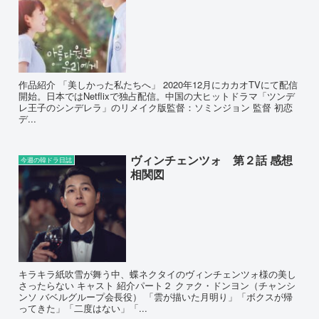
作品紹介 「美しかった私たちへ」 2020年12月にカカオTVにて配信
開始。日本ではNetflixで独占配信。中国の大ヒットドラマ「ツンデ
レ王子のシンデレラ」のリメイク版監督：ソミンジョン 監督 初恋
デ...
ヴィンチェンツォ 第２話 感想
今週の韓ドラ日誌
相関図
キラキラ紙吹雪が舞う中、蝶ネクタイのヴィンチェンツォ様の美し
さったらない キャスト 紹介パート２ クァク・ドンヨン（チャンシ
ンソ バベルグループ会長役） 「雲が描いた月明り」「ボクスが帰
ってきた」「二度はない」「...